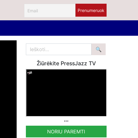
Žiūrėkite PressJazz TV
NORIU PAREMTI