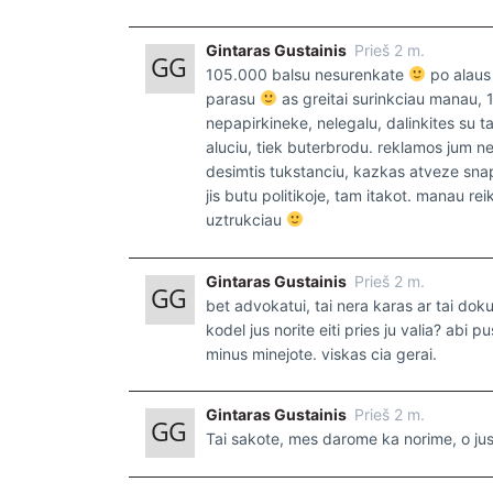
Gintaras Gustainis
Prieš 2 m.
105.000 balsu nesurenkate
po alaus 
parasu
as greitai surinkciau manau, 10
nepapirkineke, nelegalu, dalinkites su tai
aluciu, tiek buterbrodu. reklamos jum ne
desimtis tukstanciu, kazkas atveze snapsa
jis butu politikoje, tam itakot. manau rei
uztrukciau
Gintaras Gustainis
Prieš 2 m.
bet advokatui, tai nera karas ar tai doku
kodel jus norite eiti pries ju valia? abi
minus minejote. viskas cia gerai.
Gintaras Gustainis
Prieš 2 m.
Tai sakote, mes darome ka norime, o jus