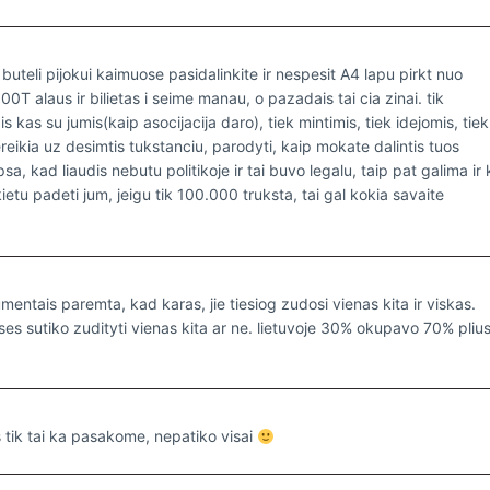
buteli pijokui kaimuose pasidalinkite ir nespesit A4 lapu pirkt nuo
0T alaus ir bilietas i seime manau, o pazadais tai cia zinai. tik
s kas su jumis(kaip asocijacija daro), tiek mintimis, tiek idejomis, tiek
reikia uz desimtis tukstanciu, parodyti, kaip mokate dalintis tuos
, kad liaudis nebutu politikoje ir tai buvo legalu, taip pat galima ir
kietu padeti jum, jeigu tik 100.000 truksta, tai gal kokia savaite
mentais paremta, kad karas, jie tiesiog zudosi vienas kita ir viskas.
 puses sutiko zudityti vienas kita ar ne. lietuvoje 30% okupavo 70% pliu
 tik tai ka pasakome, nepatiko visai