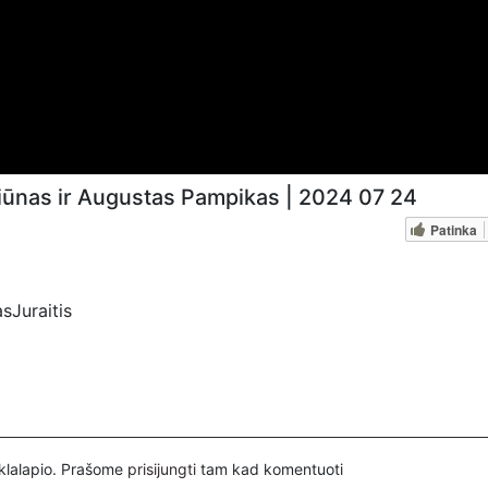
iūnas ir Augustas Pampikas | 2024 07 24
Patinka
sJuraitis
itis,
B1
inklalapio. Prašome
prisijungti
tam kad komentuoti