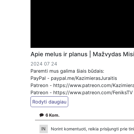
Apie melus ir planus | Mažvydas Mis
2024 07 24
Paremti mus galima šiais būdais:
PayPal - paypal.me/KazimierasJuraitis
Patreon - https://www.patreon.com/Kazimiera
Patreon - https://www.patreon.com/FeniksTV
Bankiniu pavedimu - Gavėjas - Kazimieras Jura
IBAN Sąskaita - BE92 9741 1390 8123
6
Kom.
Bankas MONESE, SWIFT (BIC) kodas PESOBE
Norint komentuoti, reikia prisijungti prie t