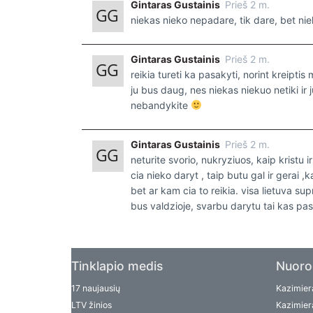
Gintaras Gustainis
Prieš 2 m.
niekas nieko nepadare, tik dare, bet nie
Gintaras Gustainis
Prieš 2 m.
reikia tureti ka pasakyti, norint kreipt
ju bus daug, nes niekas niekuo netiki ir 
nebandykite
Gintaras Gustainis
Prieš 2 m.
neturite svorio, nukryziuos, kaip kristu i
cia nieko daryt , taip butu gal ir gerai ,kad
bet ar kam cia to reikia. visa lietuva s
bus valdzioje, svarbu darytu tai kas pa
Tinklapio medis
Nuoro
17 naujausių
Kazimiera
LTV žinios
Kazimiera