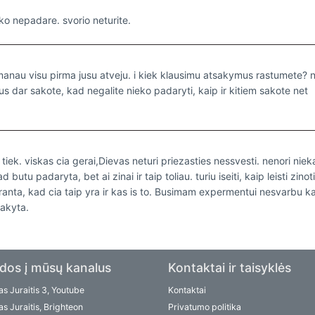
ko nepadare. svorio neturite.
is manau visu pirma jusu atveju. i kiek klausimu atsakymus rastumete? 
jus dar sakote, kad negalite nieko padaryti, kaip ir kitiem sakote net
r tiek. viskas cia gerai,Dievas neturi priezasties nessvesti. nenori niek
 butu padaryta, bet ai zinai ir taip toliau. turiu iseiti, kaip leisti zinoti
upranta, kad cia taip yra ir kas is to. Busimam expermentui nesvarbu k
sakyta.
dos į mūsų kanalus
Kontaktai ir taisyklės
s Juraitis 3, Youtube
Kontaktai
s Juraitis, Brighteon
Privatumo politika