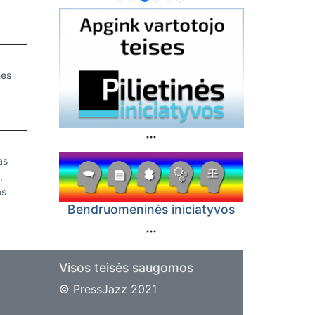
nes
as
,
as
Bendruomeninės iniciatyvos
Visos teisės saugomos
© PressJazz 2021