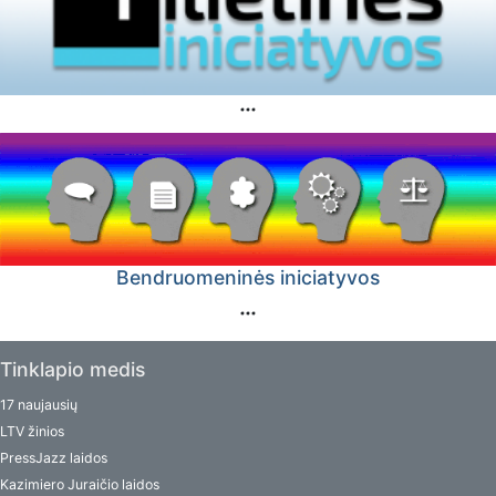
Bendruomeninės iniciatyvos
Tinklapio medis
17 naujausių
LTV žinios
PressJazz laidos
Kazimiero Juraičio laidos