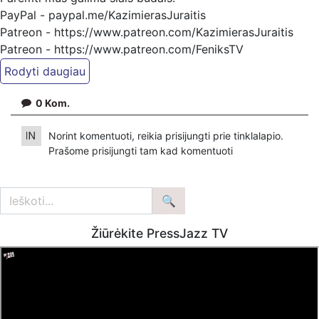
PayPal - paypal.me/KazimierasJuraitis
Patreon - https://www.patreon.com/KazimierasJuraitis
Patreon - https://www.patreon.com/FeniksTV
Bankiniu pavedimu - Gavėjas - Kazimieras Juraitis,
IBAN Sąskaita - BE92 9741 1390 8123
0
Kom.
Bankas MONESE, SWIFT (BIC) kodas PESOBEB1
Norint komentuoti, reikia prisijungti prie tinklalapio.
Prašome
prisijungti
tam kad komentuoti
Žiūrėkite PressJazz TV