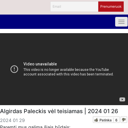
Algirdas Paleckis vėl teisiamas | 2024 01 26
Patinka
6
2024 01 29
Paremti mus galima šiais būdais: