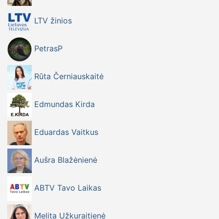
LTV žinios
PetrasP
Rūta Černiauskaitė
Edmundas Kirda
Eduardas Vaitkus
Aušra Blažėnienė
ABTV Tavo Laikas
Melita Užkuraitienė