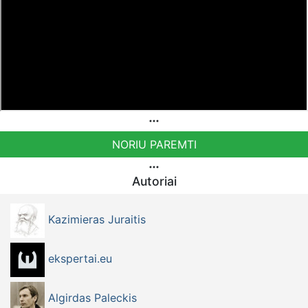
NORIU PAREMTI
Autoriai
Kazimieras Juraitis
ekspertai.eu
Algirdas Paleckis