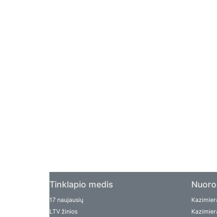
Tinklapio medis
Nuoro
17 naujausių
Kazimiera
LTV žinios
Kazimiera