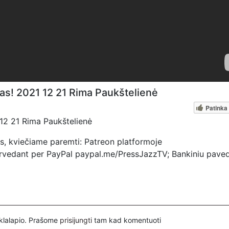
das! 2021 12 21 Rima Paukštelienė
Patinka
1 12 21 Rima Paukštelienė
s, kviečiame paremti: Patreon platformoje
pervedant per PayPal paypal.me/PressJazzTV; Bankiniu pave
yje nurodant ''Auka''.
inklalapio. Prašome
prisijungti
tam kad komentuoti