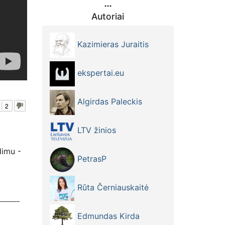
Autoriai
Kazimieras Juraitis
ekspertai.eu
Algirdas Paleckis
2
LTV žinios
dimu -
PetrasP
Rūta Černiauskaitė
Edmundas Kirda