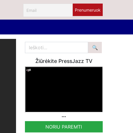
Žiūrėkite PressJazz TV
NORIU PAREMTI