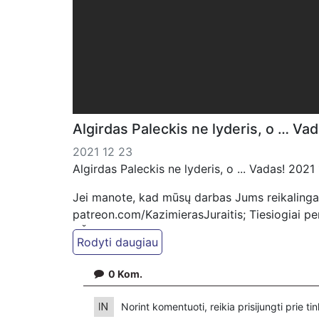
Algirdas Paleckis ne lyderis, o … Va
2021 12 23
Algirdas Paleckis ne lyderis, o ... Vadas! 202
Jei manote, kad mūsų darbas Jums reikalinga
patreon.com/KazimierasJuraitis; Tiesiogiai 
VŠĮ "Kaisakas", LT477300010078090515 Paskirt
0
Kom.
Norint komentuoti, reikia prisijungti prie t