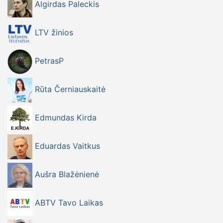
Algirdas Paleckis
LTV žinios
PetrasP
Rūta Černiauskaitė
Edmundas Kirda
Eduardas Vaitkus
Aušra Blažėnienė
ABTV Tavo Laikas