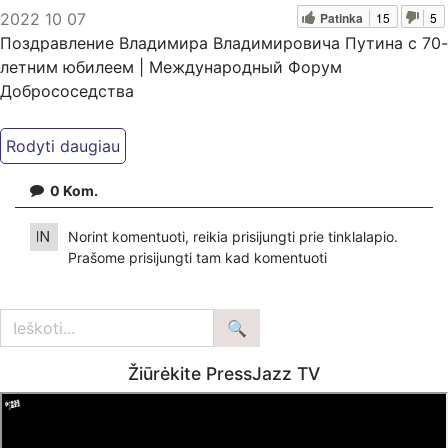
Patinka
15
5
2022 10 07
Поздравление Владимира Владимировича Путина с 70-
летним юбилеем | Международный Форум
Добрососедства
Jei manote, kad mūsų darbas Jums reikalingas, kviečiame
paremti: Patreon platfomoje
patreon.com/KazimierasJuraitis; Tiesiogiai pervedant per
0
Kom.
PayPal paypal.me/PressJazzTV; Bankiniu pavedimu - VŠĮ
"Kaisakas", LT477300010078090515 Paskirtyje nurodant
Norint komentuoti, reikia prisijungti prie tinklalapio.
''Auka''
Prašome
prisijungti
tam kad komentuoti
Norintys paremti Visuomeninį Judėjimą TEISINGUMO
AUŠRA kviečiami pervesti į šią sąskaitą
LT883500010014525654 - Gavėjas: VšĮ Visuomeninių
Projektų Centras.
Žiūrėkite PressJazz TV