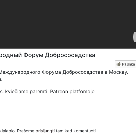
ародный Форум Добрососедства
Patinka
и Международного Форума Добрососедства в Москву.
.
s, kviečiame paremti: Patreon platfomoje
pervedant per PayPal paypal.me/PressJazzTV; Bankiniu pave
tyje nurodant ''Auka''
inklalapio. Prašome
prisijungti
tam kad komentuoti