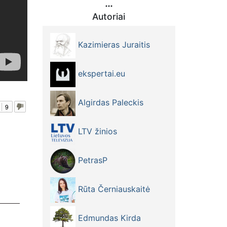
Autoriai
Kazimieras Juraitis
ekspertai.eu
Algirdas Paleckis
9
LTV žinios
PetrasP
dimu -
Rūta Černiauskaitė
Edmundas Kirda