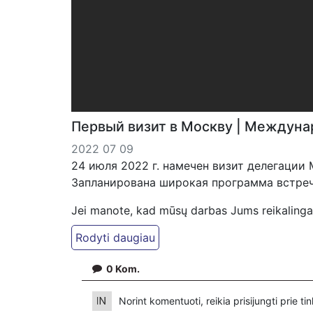
Первый визит в Москву | Междун
2022 07 09
24 июля 2022 г. намечен визит делегаци
Запланирована широкая программа встреч
Jei manote, kad mūsų darbas Jums reikalinga
patreon.com/KazimierasJuraitis; Tiesiogiai 
VŠĮ "Kaisakas", LT477300010078090515 Paskir
0
Kom.
Norint komentuoti, reikia prisijungti prie t