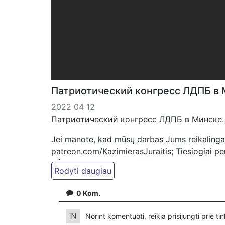
Патриотический конгресс ЛДПБ в 
2022 04 12
Патриотический конгресс ЛДПБ в Минске.
Jei manote, kad mūsų darbas Jums reikalinga
patreon.com/KazimierasJuraitis; Tiesiogiai 
VŠĮ "Kaisakas", LT477300010078090515 Paskirt
0
Kom.
Norint komentuoti, reikia prisijungti prie t