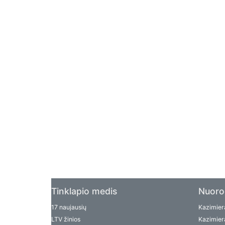
Tinklapio medis
Nuoro
17 naujausių
Kazimiera
LTV žinios
Kazimiera