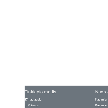
Tinklapio medis
Nuoro
17 naujausių
Kazimiera
LTV žinios
Kazimiera