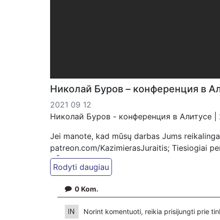
Николай Буров – конференция в Ал
2021 09 12
Николай Буров - конференция в Алитусе | 
Jei manote, kad mūsų darbas Jums reikalinga
patreon.com/KazimierasJuraitis; Tiesiogiai 
VŠĮ "Kaisakas", LT477300010078090515 Paskirt
0
Kom.
Norint komentuoti, reikia prisijungti prie t