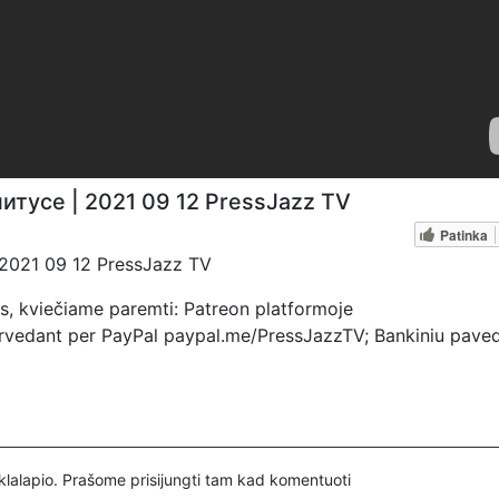
итусе | 2021 09 12 PressJazz TV
Patinka
2021 09 12 PressJazz TV
s, kviečiame paremti: Patreon platformoje
pervedant per PayPal paypal.me/PressJazzTV; Bankiniu pave
yje nurodant ''Auka''.
inklalapio. Prašome
prisijungti
tam kad komentuoti