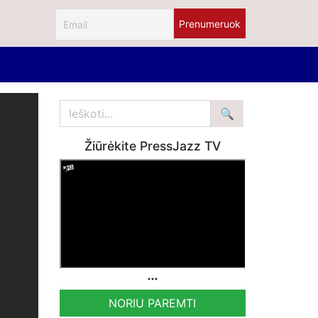
Žiūrėkite PressJazz TV
NORIU PAREMTI