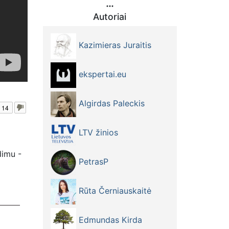
Autoriai
Kazimieras Juraitis
ekspertai.eu
Algirdas Paleckis
14
LTV žinios
dimu -
PetrasP
Rūta Černiauskaitė
Edmundas Kirda