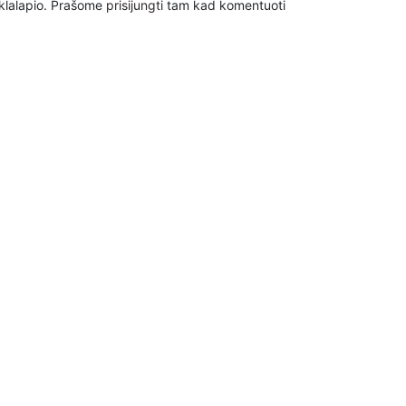
inklalapio. Prašome
prisijungti
tam kad komentuoti