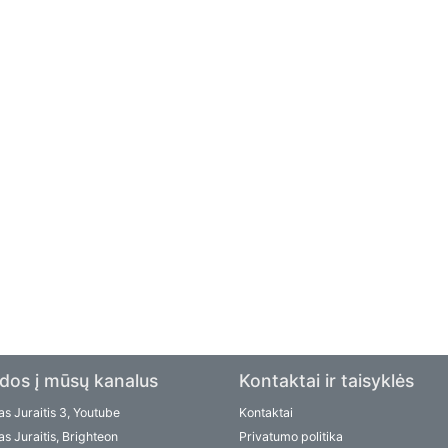
dos į mūsų kanalus
Kontaktai ir taisyklės
s Juraitis 3, Youtube
Kontaktai
s Juraitis, Brighteon
Privatumo politika