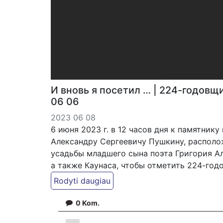
И вновь я посетил … | 224-годовщ
06 06
2023 06 08
6 июня 2023 г. в 12 часов дня к памятник
Александру Сергеевичу Пушкину, располо
усадьбы младшего сына поэта Григория А
а также Каунаса, чтобы отметить 224-год
Нашу деятельность можно поддержать с
Patreon - patreon.com/KazimierasJuraitis
0
Kom.
PayPal - paypal.me/PressJazzTV