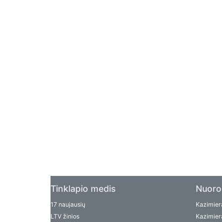
Tinklapio medis
Nuoro
17 naujausių
Kazimiera
LTV žinios
Kazimiera