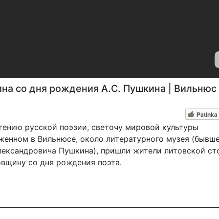
ина со дня рождения А.С. Пушкина | Вильнюс
Patinka
у гению русской поэзии, светочу мировой культуры
женном в Вильнюсе, около литературного музея (бывш
лександровича Пушкина), пришли жители литовской ст
овщину со дня рождения поэта.
ледующими способами: