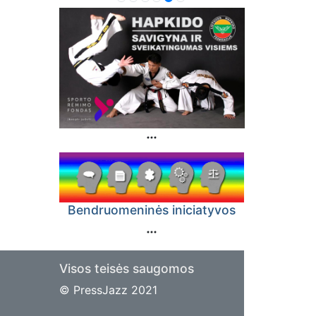
Bendruomeninės iniciatyvos
Visos teisės saugomos
© PressJazz 2021