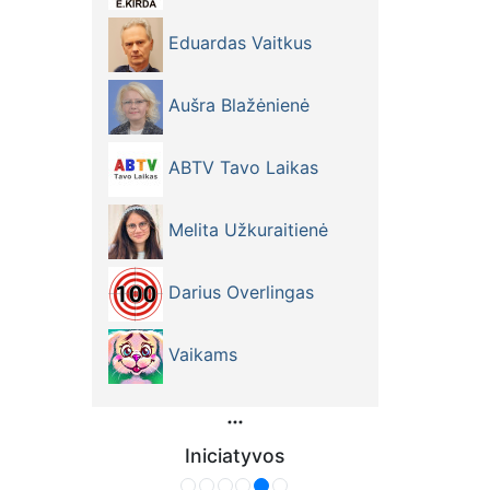
Eduardas Vaitkus
Aušra Blažėnienė
ABTV Tavo Laikas
Melita Užkuraitienė
Darius Overlingas
Vaikams
Iniciatyvos