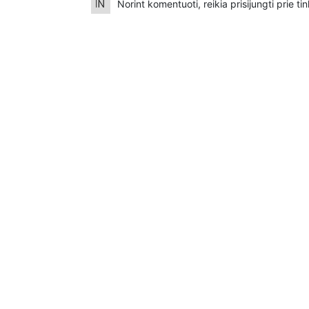
Norint komentuoti, reikia prisijungti prie t
Банковский перевод - Kazimieras Juraitis
IBAN: BE92 9741 1390 8123
MONESE, SWIFT (BIC) kodas PESOBEB1
Банковский перевод - Erika Švenčionienė
IBAN: LT49 3250 0018 7861 4386
REVOLUT, SWIFT (BIC) kodas REVOLT21