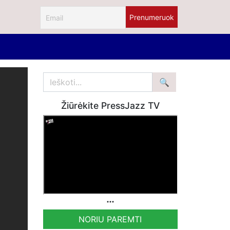
Žiūrėkite PressJazz TV
NORIU PAREMTI