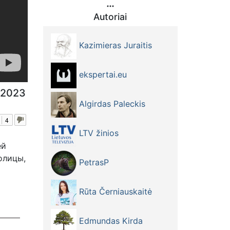
Autoriai
Kazimieras Juraitis
ekspertai.eu
 2023
Algirdas Paleckis
4
LTV žinios
ей
олицы,
PetrasP
Rūta Černiauskaitė
Edmundas Kirda